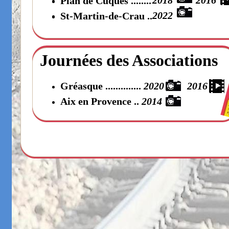
2018 2016
Plan de Cuques
........
2022
St-Martin-de-Crau ..
Journées des Associations
Gréasque
..............
2020 2016
Aix en Provence
..
2014