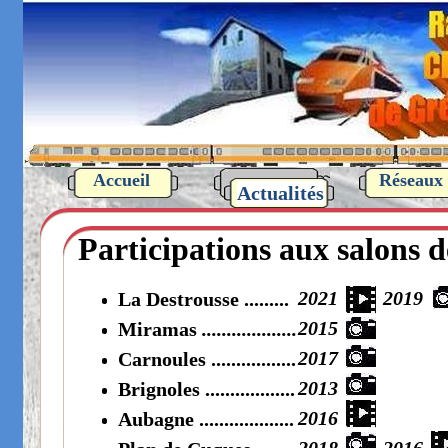
Accueil
Actualités
Réseaux
Actualités
Participations aux salons 
2021
2019
La Destrousse .........
2015
Miramas
...................
2017
Carnoules
.................
2013
Brignoles
..................
2016
Aubagne
...................